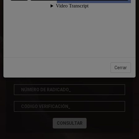
SERVICIO DE ATENCIÓN VIRTUAL
Para nosotros es importante la percepción que usted tiene de
nuestro servicio, por eso hemos creado
, un canal de atención
SAV
que garantiza a toda
la comunidad la recepción, información, orientación, atención y
trámite oportuno de sus quejas, reclamos, solicitudes, sugerencias
y agradecimientos.
Cerrar
CONSULTAR ESTADO DEL CASO
CONSULTAR